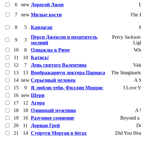
6
new
Дорогой Джон
D
7
new
Милые кости
The 
8
5
Кандагар
Перси Джексон и похититель
Percy Jackson
9
3
молний
Lig
10
8
Однажды в Риме
Wh
11
10
Катись!
12
7
День святого Валентина
Val
13
13
Воображариум доктора Парнаса
The Imaginari
14
new
Серьезный человек
A S
15
9
Я люблю тебя, Филлип Моррис
I Love Y
16
new
Шери
17
12
Агора
18
18
Одинокий мужчина
A 
19
16
Разумное сомнение
Beyond a 
20
11
Дориан Грей
Do
21
14
Супруги Морган в бегах
Did You Hea