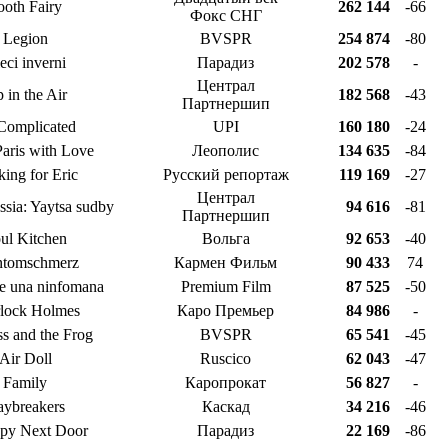
ooth Fairy
262 144
-66
Фокс СНГ
Legion
BVSPR
254 874
-80
eci inverni
Парадиз
202 578
-
Централ
 in the Air
182 568
-43
Партнершип
 Complicated
UPI
160 180
-24
aris with Love
Леополис
134 635
-84
ing for Eric
Русский репортаж
119 169
-27
Централ
sia: Yaytsa sudby
94 616
-81
Партнершип
ul Kitchen
Вольга
92 653
-40
ntomschmerz
Кармен Фильм
90 433
74
de una ninfomana
Premium Film
87 525
-50
lock Holmes
Каро Премьер
84 986
-
ss and the Frog
BVSPR
65 541
-45
Air Doll
Ruscico
62 043
-47
Family
Каропрокат
56 827
-
ybreakers
Каскад
34 216
-46
py Next Door
Парадиз
22 169
-86