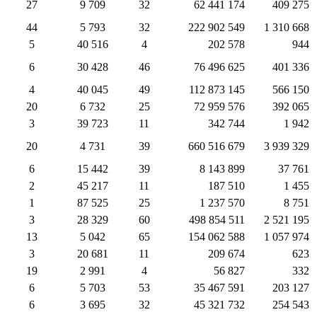
27
9 709
32
62 441 174
409 275
44
5 793
32
222 902 549
1 310 668
5
40 516
4
202 578
944
6
30 428
46
76 496 625
401 336
4
40 045
49
112 873 145
566 150
20
6 732
25
72 959 576
392 065
3
39 723
11
342 744
1 942
20
4 731
39
660 516 679
3 939 329
6
15 442
39
8 143 899
37 761
2
45 217
11
187 510
1 455
1
87 525
25
1 237 570
8 751
3
28 329
60
498 854 511
2 521 195
13
5 042
65
154 062 588
1 057 974
3
20 681
11
209 674
623
19
2 991
4
56 827
332
6
5 703
53
35 467 591
203 127
6
3 695
32
45 321 732
254 543