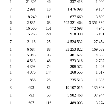
1
21 305
46
337 413
1 900
7
2 991
18
1 476 098
9 154
1
18 240
116
677 669
3 690
6
2 835
63
595 321 464
3 351 389
1
16 500
151
772 698
4 945
1
15 265
221
918 990
5 191
7
2 116
25
4 524 532
27 454
1
6 687
88
33 253 822
169 089
1
5 945
95
481 677
4 536
1
4 518
46
573 316
2 787
1
4 393
74
299 572
1 497
1
4 370
144
268 555
1 517
2
1 856
25
235 513
1 886
3
693
81
19 107 015
135 808
1
793
53
5 982 468
37 944
1
607
116
489 003
3 274