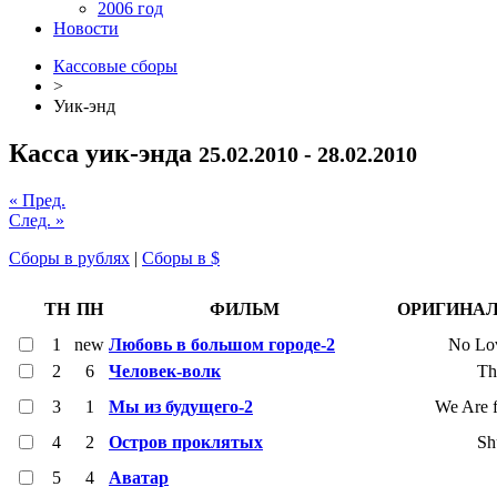
2006 год
Новости
Кассовые сборы
>
Уик-энд
Касса уик-энда
25.02.2010 - 28.02.2010
« Пред.
След. »
Сборы в рублях
|
Сборы в $
ТН
ПН
ФИЛЬМ
ОРИГИНАЛ
1
new
Любовь в большом городе-2
No Lov
2
6
Человек-волк
Th
3
1
Мы из будущего-2
We Are f
4
2
Остров проклятых
Sh
5
4
Аватар