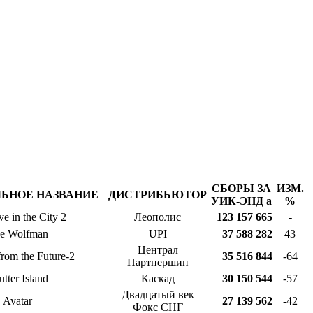
СБОРЫ ЗА
ИЗМ.
ЬНОЕ НАЗВАНИЕ
ДИСТРИБЬЮТОР
УИК-ЭНД
a
%
e in the City 2
Леополис
123 157 665
-
e Wolfman
UPI
37 588 282
43
Централ
rom the Future-2
35 516 844
-64
Партнершип
utter Island
Каскад
30 150 544
-57
Двадцатый век
Avatar
27 139 562
-42
Фокс СНГ