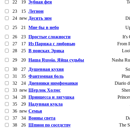
22
19
Зубная фея
T
23
15
Легион
24
new
Десять зим
Di
25
21
Мне бы в небо
Up
26
23
Простые сложности
It's
27
17
Из Парижа с любовью
From P
28
25
В поисках Эрика
Look
29
20
Наша Russia. Яйца судьбы
Nasha Rus
30
27
Душевная кухня
So
31
35
Фантомная боль
Pha
32
24
Дневники нимфоманки
Diario 
33
new
Шерлок Холмс
Sher
34
28
Принцесса и лягушка
Prince
35
29
Надувная кукла
36
new
Семья
37
34
Воины света
Da
38
26
Шпион по соседству
The S