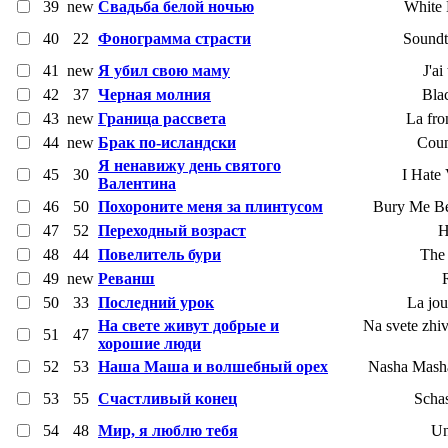
39
new
Свадьба белой ночью
White 
40
22
Фонограмма страсти
Soundt
41
new
Я убил свою маму
J'ai
42
37
Черная молния
Bla
43
new
Граница рассвета
La fro
44
new
Брак по-исландски
Coun
Я ненавижу день святого
45
30
I Hate 
Валентина
46
50
Похороните меня за плинтусом
Bury Me Be
47
52
Переходный возраст
H
48
44
Повелитель бури
The
49
new
Реванш
50
33
Последний урок
La jou
На свете живут добрые и
Na svete zhiv
51
47
хорошие люди
52
53
Наша Маша и волшебный орех
Nasha Masha
53
55
Счастливый конец
Schas
54
48
Мир, я люблю тебя
Un