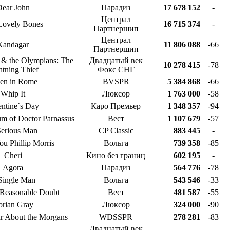
ear John
Парадиз
17 678 152
-
Централ
Lovely Bones
16 715 374
-
Партнершип
Централ
Kandagar
11 806 088
-66
Партнершип
 & the Olympians: The
Двадцатый век
10 278 415
-78
htning Thief
Фокс СНГ
en in Rome
BVSPR
5 384 868
-66
Whip It
Люксор
1 763 000
-58
entine`s Day
Каро Премьер
1 348 357
-94
um of Doctor Parnassus
Вест
1 107 679
-57
erious Man
CP Classic
883 445
-
ou Phillip Morris
Вольга
739 358
-85
Cheri
Кино без границ
602 195
-
Agora
Парадиз
564 776
-78
Single Man
Вольга
543 546
-33
Reasonable Doubt
Вест
481 587
-55
rian Gray
Люксор
324 000
-90
r About the Morgans
WDSSPR
278 281
-83
Двадцатый век