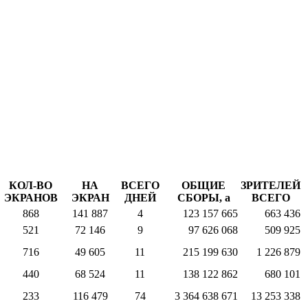
КОЛ-ВО
НА
ВСЕГО
ОБЩИЕ
ЗРИТЕЛЕЙ
ЭКРАНОВ
ЭКРАН
ДНЕЙ
СБОРЫ,
a
ВСЕГО
868
141 887
4
123 157 665
663 436
521
72 146
9
97 626 068
509 925
716
49 605
11
215 199 630
1 226 879
440
68 524
11
138 122 862
680 101
233
116 479
74
3 364 638 671
13 253 338