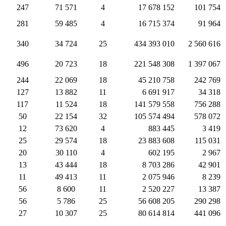
247
71 571
4
17 678 152
101 754
281
59 485
4
16 715 374
91 964
340
34 724
25
434 393 010
2 560 616
496
20 723
18
221 548 308
1 397 067
244
22 069
18
45 210 758
242 769
127
13 882
11
6 691 917
34 318
117
11 524
18
141 579 558
756 288
50
22 154
32
105 574 494
578 072
12
73 620
4
883 445
3 419
25
29 574
18
23 883 608
115 031
20
30 110
4
602 195
2 967
13
43 444
18
8 703 286
42 901
11
49 413
11
2 075 946
8 239
56
8 600
11
2 520 227
13 387
56
5 786
25
56 608 205
290 298
27
10 307
25
80 614 814
441 096