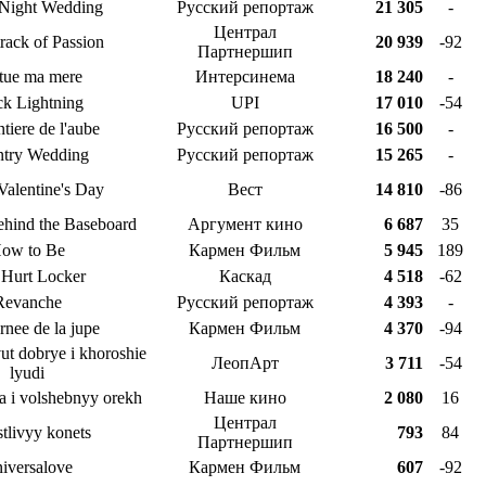
Night Wedding
Русский репортаж
21 305
-
Централ
rack of Passion
20 939
-92
Партнершип
 tue ma mere
Интерсинема
18 240
-
ck Lightning
UPI
17 010
-54
ntiere de l'aube
Русский репортаж
16 500
-
try Wedding
Русский репортаж
15 265
-
Valentine's Day
Вест
14 810
-86
hind the Baseboard
Аргумент кино
6 687
35
ow to Be
Кармен Фильм
5 945
189
 Hurt Locker
Каскад
4 518
-62
Revanche
Русский репортаж
4 393
-
rnee de la jupe
Кармен Фильм
4 370
-94
ut dobrye i khoroshie
ЛеопАрт
3 711
-54
lyudi
 i volshebnyy orekh
Наше кино
2 080
16
Централ
tlivyy konets
793
84
Партнершип
iversalove
Кармен Фильм
607
-92